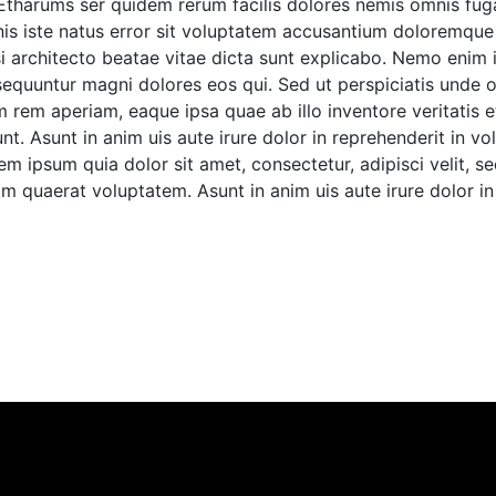
 Etharums ser quidem rerum facilis dolores nemis omnis fu
nis iste natus error sit voluptatem accusantium doloremqu
asi architecto beatae vitae dicta sunt explicabo. Nemo enim
sequuntur magni dolores eos qui. Sed ut perspiciatis unde o
em aperiam, eaque ipsa quae ab illo inventore veritatis et
. Asunt in anim uis aute irure dolor in reprehenderit in vol
em ipsum quia dolor sit amet, consectetur, adipisci velit
 quaerat voluptatem. Asunt in anim uis aute irure dolor in 