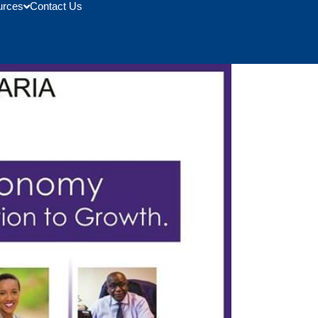
urces
Contact Us
owth