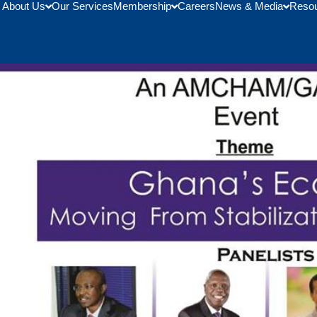
About Us
Our Services
Membership
Careers
News & Media
Reso
ing from Stabilization to Gr